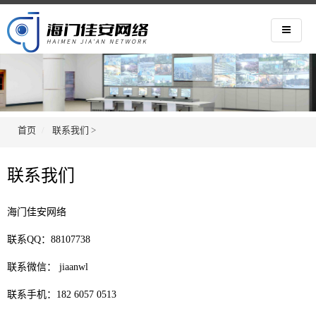
首页
联系我们
>
联系我们
海门佳安网络
联系QQ：88107738
联系微信： jiaanwl
联系手机：182 6057 0513